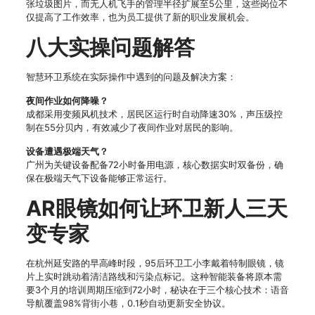
张垃圾图片，而无人机飞手的管理半径扩展至5公里，这些岗位不
仅提高了工作效率，也为员工提供了新的职业发展机会。
八大实操问题解答
智慧环卫系统在实际操作中遇到的问题及解决方案：
夜间作业如何降噪？
成都采用变频风机技术，居民区运行时自动降速30%，声压级控
制在55分贝内，有效减少了夜间作业对居民的影响。
设备遭遇极端天气？
广州为关键设备配备72小时备用电源，核心数据实时双备份，确
保在极端天气下设备能够正常运行。
AR眼镜如何让环卫新人三天
变专家
在杭州延安路的早高峰时段，95后环卫工小李戴着特制眼镜，镜
片上实时跳动着清洁路线和污染点标记。这种智能装备将原本需
要3个月的培训周期压缩到72小时，秘诀在于三个核心技术：语音
导航覆盖98%背街小巷，0.1秒自动更新安全协议。