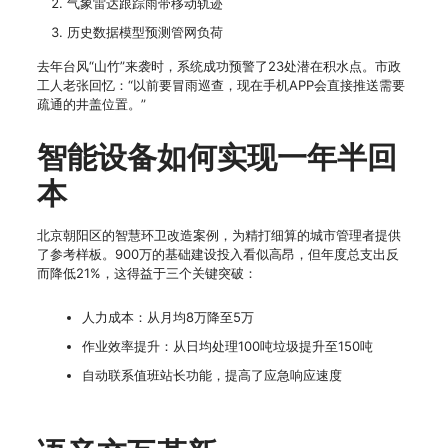
气象雷达跟踪雨带移动轨迹
历史数据模型预测管网负荷
去年台风“山竹”来袭时，系统成功预警了23处潜在积水点。市政
工人老张回忆：“以前要冒雨巡查，现在手机APP会直接推送需要
疏通的井盖位置。”
智能设备如何实现一年半回
本
北京朝阳区的智慧环卫改造案例，为精打细算的城市管理者提供
了参考样板。900万的基础建设投入看似高昂，但年度总支出反
而降低21%，这得益于三个关键突破：
人力成本：从月均8万降至5万
作业效率提升：从日均处理100吨垃圾提升至150吨
自动联系值班站长功能，提高了应急响应速度