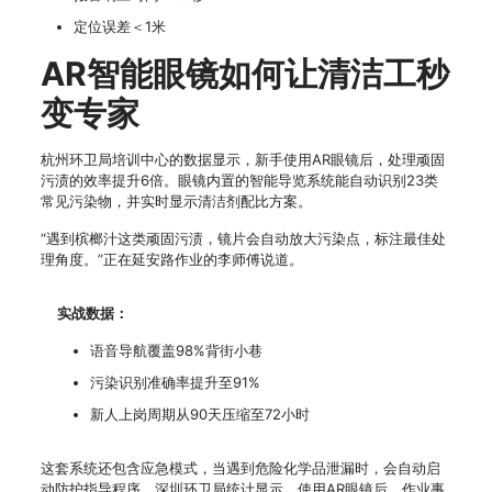
定位误差＜1米
AR智能眼镜如何让清洁工秒
变专家
杭州环卫局培训中心的数据显示，新手使用AR眼镜后，处理顽固
污渍的效率提升6倍。眼镜内置的智能导览系统能自动识别23类
常见污染物，并实时显示清洁剂配比方案。
“遇到槟榔汁这类顽固污渍，镜片会自动放大污染点，标注最佳处
理角度。”正在延安路作业的李师傅说道。
实战数据：
语音导航覆盖98%背街小巷
污染识别准确率提升至91%
新人上岗周期从90天压缩至72小时
这套系统还包含应急模式，当遇到危险化学品泄漏时，会自动启
动防护指导程序。深圳环卫局统计显示，使用AR眼镜后，作业事