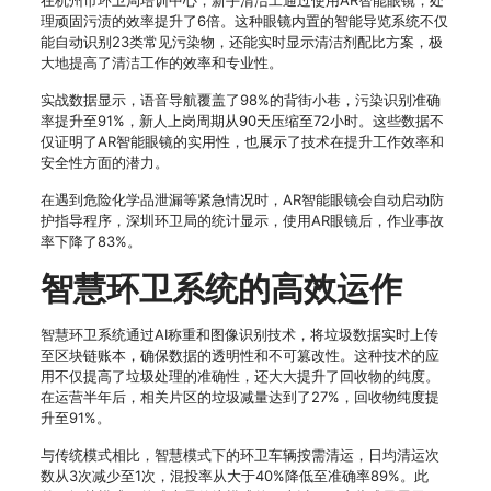
在杭州市环卫局培训中心，新手清洁工通过使用AR智能眼镜，处
理顽固污渍的效率提升了6倍。这种眼镜内置的智能导览系统不仅
能自动识别23类常见污染物，还能实时显示清洁剂配比方案，极
大地提高了清洁工作的效率和专业性。
实战数据显示，语音导航覆盖了98%的背街小巷，污染识别准确
率提升至91%，新人上岗周期从90天压缩至72小时。这些数据不
仅证明了AR智能眼镜的实用性，也展示了技术在提升工作效率和
安全性方面的潜力。
在遇到危险化学品泄漏等紧急情况时，AR智能眼镜会自动启动防
护指导程序，深圳环卫局的统计显示，使用AR眼镜后，作业事故
率下降了83%。
智慧环卫系统的高效运作
智慧环卫系统通过AI称重和图像识别技术，将垃圾数据实时上传
至区块链账本，确保数据的透明性和不可篡改性。这种技术的应
用不仅提高了垃圾处理的准确性，还大大提升了回收物的纯度。
在运营半年后，相关片区的垃圾减量达到了27%，回收物纯度提
升至91%。
与传统模式相比，智慧模式下的环卫车辆按需清运，日均清运次
数从3次减少至1次，混投率从大于40%降低至准确率89%。此