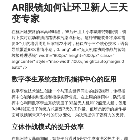
AR眼镜如何让环卫新人三天
变专家
在杭州延安路的早高峰时段，95后环卫工小李戴着特制眼镜，镜
片上实时跳动着清洁路线和污染点标记。这种智能装备将原本需
要3个月的培训周期压缩到72小时，秘诀在于三个核心技术：语音
导航覆盖98%背街小巷，0. png” alt=”无人机船协同作战与智能
垃圾处理系统” width=”800px” height=”600px” class=”
aligncenter” style=”max-width:100%;height:auto;margin:0
auto” />
数字孪生系统在防汛指挥中心的应用
数字孪生技术通过创建一个与现实世界同步的虚拟模型，使得指
挥中心能够实时监控和模拟实际情况。在上周的暴雨中，防汛指
挥中心利用数字孪生系统调度了32架无人机和12艘无人船，仅用
9小时就完成了传统方式需要3天的工作量。值班员展示的操作界
面可以预演未来2小时的积水变化，为决策提供了强有力的支持。
立体作战模式的提升效率
在郑州特大暴雨期间，智慧平台通过5分钟生成淹没区热力图，调