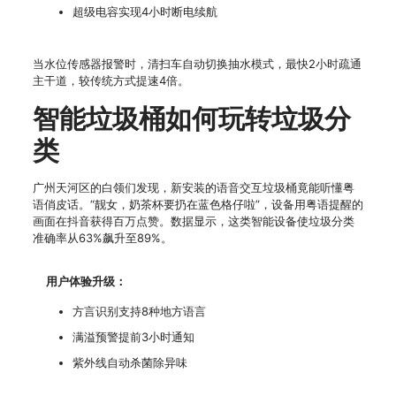
超级电容实现4小时断电续航
当水位传感器报警时，清扫车自动切换抽水模式，最快2小时疏通
主干道，较传统方式提速4倍。
智能垃圾桶如何玩转垃圾分
类
广州天河区的白领们发现，新安装的语音交互垃圾桶竟能听懂粤
语俏皮话。“靓女，奶茶杯要扔在蓝色格仔啦”，设备用粤语提醒的
画面在抖音获得百万点赞。数据显示，这类智能设备使垃圾分类
准确率从63%飙升至89%。
用户体验升级：
方言识别支持8种地方语言
满溢预警提前3小时通知
紫外线自动杀菌除异味