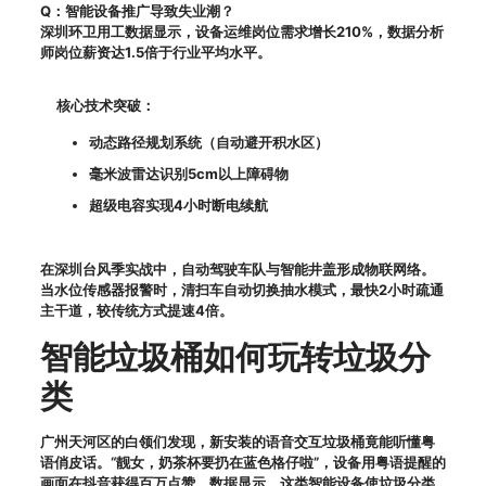
Q：智能设备推广导致失业潮？
深圳环卫用工数据显示，设备运维岗位需求增长210%，数据分析
师岗位薪资达1.5倍于行业平均水平。
核心技术突破：
动态路径规划系统（自动避开积水区）
毫米波雷达识别5cm以上障碍物
超级电容实现4小时断电续航
在深圳台风季实战中，自动驾驶车队与智能井盖形成物联网络。
当水位传感器报警时，清扫车自动切换抽水模式，最快2小时疏通
主干道，较传统方式提速4倍。
智能垃圾桶如何玩转垃圾分
类
广州天河区的白领们发现，新安装的语音交互垃圾桶竟能听懂粤
语俏皮话。“靓女，奶茶杯要扔在蓝色格仔啦”，设备用粤语提醒的
画面在抖音获得百万点赞。数据显示，这类智能设备使垃圾分类