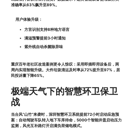
准确率从63%飙升至89%。
用户体验升级：
方言识别支持8种地方语言
满溢预警提前3小时通知
紫外线自动杀菌除异味
重庆百年老社区改造案例更令人惊叹：采用即插即用设备后，两
周内实现智能升级。大件垃圾清运及时率从72%提升至97%，居
民投诉量下降65%。
极端天气下的智慧环卫保卫
战
当台风“山竹”来袭时，深圳智慧环卫系统提前72小时启动应急预
案：自动驾驶车队转入地下车库待命，5000个智能井盖启动压力
监测，风光互补路灯开启满负荷储电模式。