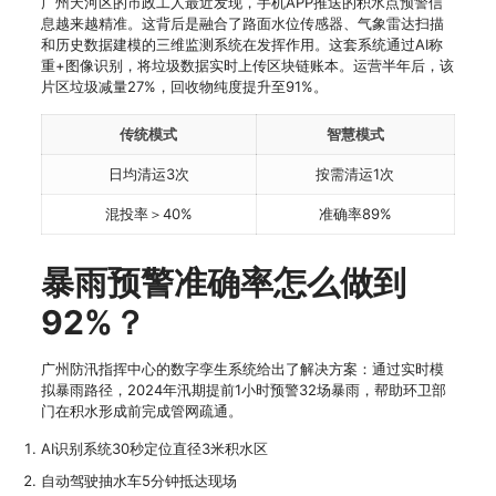
广州天河区的市政工人最近发现，手机APP推送的积水点预警信
息越来越精准。这背后是融合了路面水位传感器、气象雷达扫描
和历史数据建模的三维监测系统在发挥作用。这套系统通过AI称
重+图像识别，将垃圾数据实时上传区块链账本。运营半年后，该
片区垃圾减量27%，回收物纯度提升至91%。
传统模式
智慧模式
日均清运3次
按需清运1次
混投率＞40%
准确率89%
暴雨预警准确率怎么做到
92%？
广州防汛指挥中心的数字孪生系统给出了解决方案：通过实时模
拟暴雨路径，2024年汛期提前1小时预警32场暴雨，帮助环卫部
门在积水形成前完成管网疏通。
AI识别系统30秒定位直径3米积水区
自动驾驶抽水车5分钟抵达现场