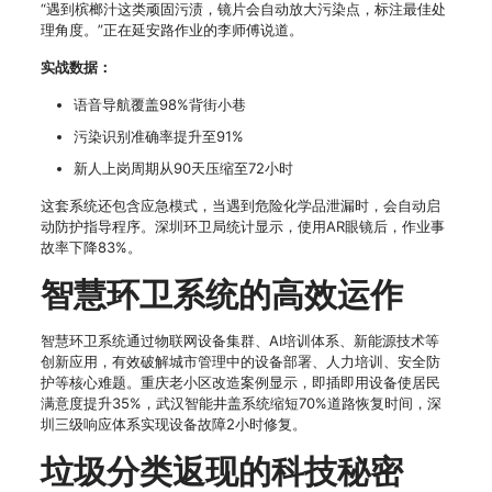
“遇到槟榔汁这类顽固污渍，镜片会自动放大污染点，标注最佳处
理角度。”正在延安路作业的李师傅说道。
实战数据：
语音导航覆盖98%背街小巷
污染识别准确率提升至91%
新人上岗周期从90天压缩至72小时
这套系统还包含应急模式，当遇到危险化学品泄漏时，会自动启
动防护指导程序。深圳环卫局统计显示，使用AR眼镜后，作业事
故率下降83%。
智慧环卫系统的高效运作
智慧环卫系统通过物联网设备集群、AI培训体系、新能源技术等
创新应用，有效破解城市管理中的设备部署、人力培训、安全防
护等核心难题。重庆老小区改造案例显示，即插即用设备使居民
满意度提升35%，武汉智能井盖系统缩短70%道路恢复时间，深
圳三级响应体系实现设备故障2小时修复。
垃圾分类返现的科技秘密