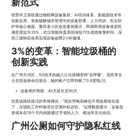
新范式
智慧环卫系统通过物联网设备集群、AI培训体系、新能源技术等
创新应用，有效破解城市管理中的设备部署、人力培训、安全防
护等核心难题。重庆老小区改造案例显示，即插即用设备使居民
满意度提升35%，武汉智能井盖系统缩短70%道路恢复时间，深
圳三级响应体系实现设备故障2小时修复。
3%的变革：智能垃圾桶的
创新实践
在广州天河区，5G技术的融入让垃圾桶变得“会呼吸”。居民李女
士在投放厨余垃圾后，她的账户立即到账了0.8度电/日。
设备维护周期：45天延长至90天
负责该路段保洁的李师傅说：“现在早晚高峰也不用急着收垃圾
了，压缩机工作时噪音比空调外机还轻。”运维数据显示，设备投
资成本在18个月内就能通过节省的人力、燃油等支出收回。
广州公厕如何守护隐私红线