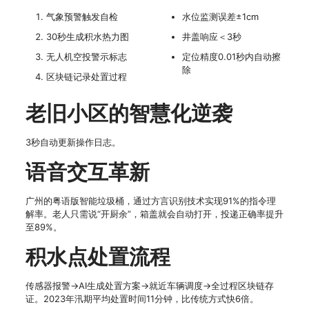
气象预警触发自检
水位监测误差±1cm
30秒生成积水热力图
井盖响应＜3秒
无人机空投警示标志
定位精度0.01秒内自动擦
除
区块链记录处置过程
老旧小区的智慧化逆袭
3秒自动更新操作日志。
语音交互革新
广州的粤语版智能垃圾桶，通过方言识别技术实现91%的指令理
解率。老人只需说“开厨余”，箱盖就会自动打开，投递正确率提升
至89%。
积水点处置流程
传感器报警→AI生成处置方案→就近车辆调度→全过程区块链存
证。2023年汛期平均处置时间11分钟，比传统方式快6倍。