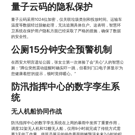
量子云码的隐私保护
量子云码采用1024位加密，仅关联垃圾类别和投放时间。运输车
温度等数据经过脱敏处理，无法追溯具体住户。这表明，智慧环
卫系统在保护用户隐私方面已经采取了严格的措施，确保了数据
的安全性。
公厕15分钟安全预警机制
在西安大明宫遗址公园，张女士第一次体验了会“关心”人的智慧公
厕：“蹲位突然震动提醒时确实吓一跳，但看到门口电子屏显示’为
您健康着想’的提示，顿时觉得暖心。”
防汛指挥中心的数字孪生系
统
无人机船协同作战
防汛指挥中心的数字孪生系统在上周的暴雨中发挥了重要作用，
调度32架无人机和12艘无人船，仅用9小时就完成了传统方式需
要3天的工作量。值班员展示的操作界面能够预演未来2小时的积