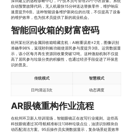
深圳建立的远程诊断中心，1个技术员可管理20个小区设备。系统
自动预警故障代码，无人机最快15分钟送达替换零件，维护响应
速度提升6倍。这种智能设备维护新岗位的出现，不仅提高了设备
的维护效率，也为技术员提供了新的就业机会。
智能回收箱的财富密码
杭州某社区的金属回收箱暗藏玄机：AI称重误差±2克，图像识别
准确率98%，返现秒到账功能使居民参与度提升3倍。运营数据显
示，该小区每月再生资源回收量突破12吨。这种激励机制不仅提
高了居民参与垃圾分类的积极性，也通过经济手段促进了环保意
识的普及。
传统模式
智慧模式
日均清运3次
动态调度
AR眼镜重构作业流程
在杭州环卫新人培训现场，智能眼镜正在改写行业规则。这些高
科技眼镜通过3D导航精准标注138种垃圾点位，油渍识别模块自
动匹配清洁方案。95后操作员实测数据显示，复杂场景处置效率