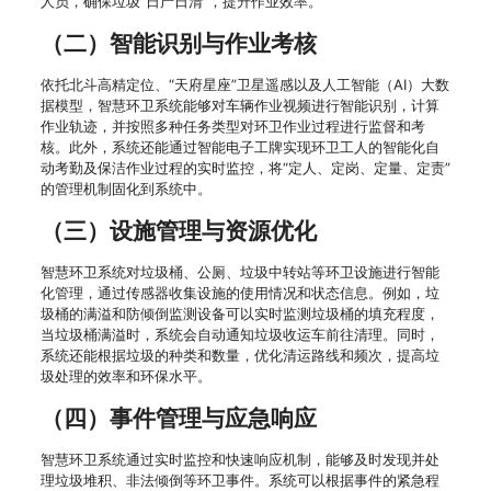
人员，确保垃圾“日产日清”，提升作业效率。
（二）智能识别与作业考核
依托北斗高精定位、“天府星座”卫星遥感以及人工智能（AI）大数
据模型，智慧环卫系统能够对车辆作业视频进行智能识别，计算
作业轨迹，并按照多种任务类型对环卫作业过程进行监督和考
核。此外，系统还能通过智能电子工牌实现环卫工人的智能化自
动考勤及保洁作业过程的实时监控，将“定人、定岗、定量、定责”
的管理机制固化到系统中。
（三）设施管理与资源优化
智慧环卫系统对垃圾桶、公厕、垃圾中转站等环卫设施进行智能
化管理，通过传感器收集设施的使用情况和状态信息。例如，垃
圾桶的满溢和防倾倒监测设备可以实时监测垃圾桶的填充程度，
当垃圾桶满溢时，系统会自动通知垃圾收运车前往清理。同时，
系统还能根据垃圾的种类和数量，优化清运路线和频次，提高垃
圾处理的效率和环保水平。
（四）事件管理与应急响应
智慧环卫系统通过实时监控和快速响应机制，能够及时发现并处
理垃圾堆积、非法倾倒等环卫事件。系统可以根据事件的紧急程