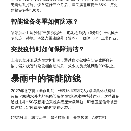
无需钻孔打钉。设备运行三个月后，居民满意度提升35%，历史
建筑完好率100%。
智能设备冬季如何防冻？
哈尔滨环卫局独创“三步预热法”：电池仓预热（5分钟）→机械关
节防冻（持续）→激光雷达除雾（循环），确保-30℃正常作业。
突发疫情时如何保障清洁？
上海智慧环卫系统在封控期间，通过自动驾驶车队完成医废运
输，紫外线智能垃圾桶自动消杀，减少人员接触风险90%以上。
暴雨中的智能防线
2023年北京特大暴雨期间，传统环卫车在积水路段集体趴窝时，
装备IP68防水外壳的智能设备仍在1米深水中持续作业。这些设备
通过北斗+5G双模定位系统实现厘米级导航，即便卫星信号被云
层遮挡，定位误差仍能控制在0.3%。
{智慧环卫、城市治理、黑科技应用、暴雨预警、AR技术}