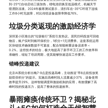
到-25℃自动启动三级加热，锂电池切换至低温模式，机械关节
喷洒防冻液。2024年极寒测试显示，清扫车在-35℃环境下连续
工作8小时无故障，对比传统设备故障率降低76%。
垃圾分类返现的激励经济学
深圳某小区推出的”垃圾银行”系统引发热议。居民扫码投放可回收
物后，账户实时到账环保积分，1积分=1元消费券。这套系统运用
区块链技术确保数据不可篡改，配合智能称重设备误差率＜
0.2%。这些技术的结合，极大地提高了新手环卫工的工作效率和
准确性，缩短了培训周期，使其能够快速适应工作要求。
错峰投递建议
北京AI系统分析出晚7-9点是投递高峰，主动推送”早8点前投放奖
励双倍积分”的提示。实施后高峰时段人流量减少37%，设备使用
效率提升29%。这种智能调度和激励机制的应用，有效缓解了高
峰时段的投递压力，提高了整体的投递效率。
暴雨瘫痪传统环卫？揭秘北