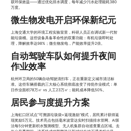
获环保效益——通过优化排水调度，每年减少污水处理能耗380
万度。
微生物发电开启环保新纪元
上海交通大学的环境工程实验室里，科研人员正在调试新一代智
能垃圾桶。这些设备具备革命性的双重功能：有机垃圾即时处
理，降解效率达98%；微生物发电，产能效率提升2倍。
自动驾驶车队如何提升夜间
作业效率
杭州环卫局的50辆自动驾驶清扫车，正在重新定义城市清洁标
准。这些车辆搭载的三大核心系统彻底改变了传统作业模式：单
日作业面积78万㎡ vs 人工23万㎡；能耗成本降低50%。
居民参与度提升方案
上海虹口区试点”可溯源垃圾袋+返现激励”模式，居民累计获得返
现奖励5万元。技术亮点包括毫米波雷达实时扫描排水管网、AI算
法每5分钟更新积水预测模型、无人机集群自动巡查重点区域。去