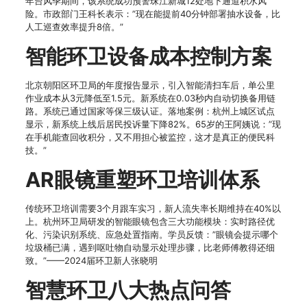
年台风季期间，该系统成功预警珠江新城12处地下通道积水风
险。市政部门王科长表示：”现在能提前40分钟部署抽水设备，比
人工巡查效率提升8倍。”
智能环卫设备成本控制方案
北京朝阳区环卫局的年度报告显示，引入智能清扫车后，单公里
作业成本从3元降低至1.5元。新系统在0.03秒内自动切换备用链
路。系统已通过国家等保三级认证。落地案例：杭州上城区试点
显示，新系统上线后居民投诉量下降82%。65岁的王阿姨说：”现
在手机能查回收积分，又不用担心被监控，这才是真正的便民科
技。”
AR眼镜重塑环卫培训体系
传统环卫培训需要3个月跟车实习，新人流失率长期维持在40%以
上。杭州环卫局研发的智能眼镜包含三大功能模块：实时路径优
化、污染识别系统、应急处置指南。学员反馈：”眼镜会提示哪个
垃圾桶已满，遇到呕吐物自动显示处理步骤，比老师傅教得还细
致。”——2024届环卫新人张晓明
智慧环卫八大热点问答