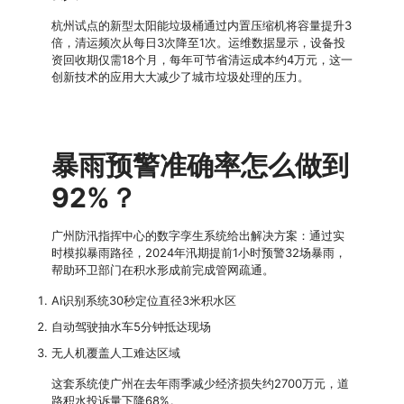
杭州试点的新型太阳能垃圾桶通过内置压缩机将容量提升3
倍，清运频次从每日3次降至1次。运维数据显示，设备投
资回收期仅需18个月，每年可节省清运成本约4万元，这一
创新技术的应用大大减少了城市垃圾处理的压力。
暴雨预警准确率怎么做到
92%？
广州防汛指挥中心的数字孪生系统给出解决方案：通过实
时模拟暴雨路径，2024年汛期提前1小时预警32场暴雨，
帮助环卫部门在积水形成前完成管网疏通。
AI识别系统30秒定位直径3米积水区
自动驾驶抽水车5分钟抵达现场
无人机覆盖人工难达区域
这套系统使广州在去年雨季减少经济损失约2700万元，道
路积水投诉量下降68%。