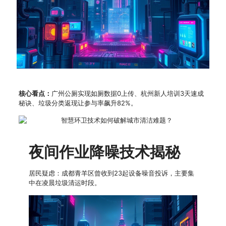
核心看点：
广州公厕实现如厕数据0上传、杭州新人培训3天速成
秘诀、垃圾分类返现让参与率飙升82%。
夜间作业降噪技术揭秘
居民疑虑：成都青羊区曾收到23起设备噪音投诉，主要集
中在凌晨垃圾清运时段。