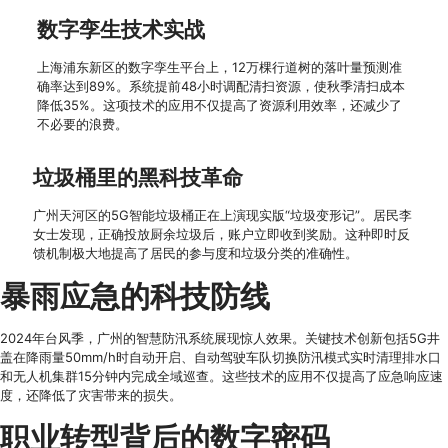
数字孪生技术实战
上海浦东新区的数字孪生平台上，12万棵行道树的落叶量预测准
确率达到89%。系统提前48小时调配清扫资源，使秋季清扫成本
降低35%。这项技术的应用不仅提高了资源利用效率，还减少了
不必要的浪费。
垃圾桶里的黑科技革命
广州天河区的5G智能垃圾桶正在上演现实版“垃圾变形记”。居民李
女士发现，正确投放厨余垃圾后，账户立即收到奖励。这种即时反
馈机制极大地提高了居民的参与度和垃圾分类的准确性。
暴雨应急的科技防线
2024年台风季，广州的智慧防汛系统展现惊人效果。关键技术创新包括5G井
盖在降雨量50mm/h时自动开启、自动驾驶车队切换防汛模式实时清理排水口
和无人机集群15分钟内完成全域巡查。这些技术的应用不仅提高了应急响应速
度，还降低了灾害带来的损失。
职业转型背后的数字密码