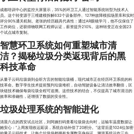
成都培训中心的监控大屏显示，35%的环卫工人通过智能系统转型为技术人
员。这个转变源于三维建模拆解632个设备部件、127种故障模拟场景库和实时
评分90%通关机制。老张的经历颇具代表性：通过AR眼镜学习，他不仅保住了
工作岗位，还获得物联网工程师认证，薪资提升210%。这种转变正在全国23
个试点城市复制。
智慧环卫系统如何重塑城市清
洁？揭秘垃圾分类返现背后的黑
科技革命
从量子云码垃圾袋到会听方言的智能垃圾桶，现代城市正在经历环卫系统的科
技革命。数字孪生技术提前预判垃圾堆积，自动驾驶设备让清洁效率翻倍，区
块链技术确保每袋垃圾全程可追溯。这些技术的结合，不仅提高了城市清洁的
效率和准确性，还增强了数据的安全性。
垃圾处理系统的智能进化
清晨六点的西安试点社区，刘阿姨扫码查看垃圾袋去向时，运输车温度数据让
她安心：“上周发现收运延误，系统自动补偿了20积分。”这背后是1024位加密
的量子云码技术，让每个垃圾袋都拥有专属数字身份证。溯源系统运作三步