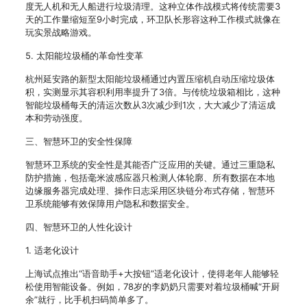
度无人机和无人船进行垃圾清理。这种立体作战模式将传统需要3
天的工作量缩短至9小时完成，环卫队长形容这种工作模式就像在
玩实景战略游戏。
5. 太阳能垃圾桶的革命性变革
杭州延安路的新型太阳能垃圾桶通过内置压缩机自动压缩垃圾体
积，实测显示其容积利用率提升了3倍。与传统垃圾箱相比，这种
智能垃圾桶每天的清运次数从3次减少到1次，大大减少了清运成
本和劳动强度。
三、智慧环卫的安全性保障
智慧环卫系统的安全性是其能否广泛应用的关键。通过三重隐私
防护措施，包括毫米波感应器只检测人体轮廓、所有数据在本地
边缘服务器完成处理、操作日志采用区块链分布式存储，智慧环
卫系统能够有效保障用户隐私和数据安全。
四、智慧环卫的人性化设计
1. 适老化设计
上海试点推出“语音助手+大按钮”适老化设计，使得老年人能够轻
松使用智能设备。例如，78岁的李奶奶只需要对着垃圾桶喊“开厨
余”就行，比手机扫码简单多了。