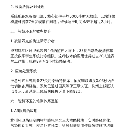
2. 设备故障及时处理
系统配备双备份电源，核心部件平均5000小时无故障。云端预警
模型可提前7天发现潜在问题，维修响应时间承诺不超过2小时。
五、智慧环卫的效率提升
1. 凌晨四点的街道新守护者
成都锦江区环卫站凌晨4点的监控大屏上，38辆自动驾驶清扫车
正按数字孪生系统指令组队。这种技术的应用使得过去30人通宵
的工作量，现在8辆车3小时就能解决。
2. 应急处置系统
应急处置系统具备27类污染物特征库，预案调取速度0.03秒内自
动切换备用链路。系统已通过国家等保三级认证。杭州上城区试
点显示，新系统上线后居民投诉量下降82%。
六、智慧环卫的培训体系重塑
1. AR眼镜的应用
杭州环卫局研发的智能眼镜包含三大功能模块：实时路径优化、
污染识别系统、应急处置指南。这种创新应用使得传统环卫培训