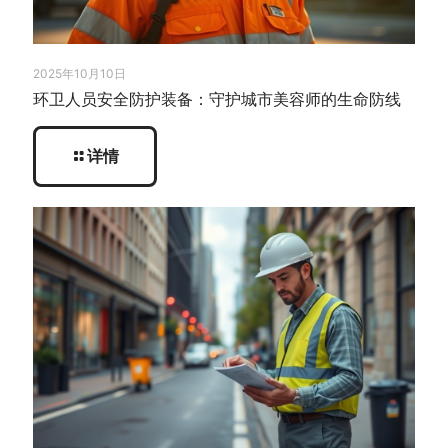
2025年10月10日
环卫人员安全防护装备：守护城市美容师的生命防线
详情