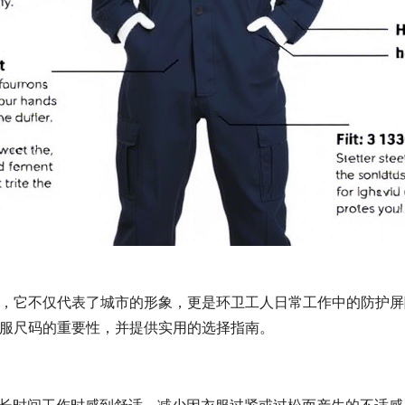
，它不仅代表了城市的形象，更是环卫工人日常工作中的防护屏
服尺码的重要性，并提供实用的选择指南。
人在长时间工作时感到舒适，减少因衣服过紧或过松而产生的不适感