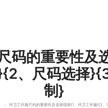
尺码的重要性及选
{2、尺码选择}
制}
环卫工作服尺码的重要性及选择指南{1、环卫工作服}{2、尺