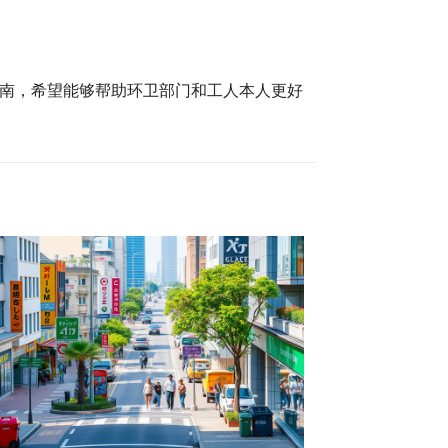
南，希望能够帮助环卫部门和工人本人更好