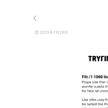
2025年7月29日