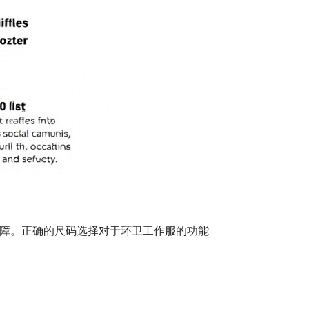
障。正确的尺码选择对于环卫工作服的功能
。