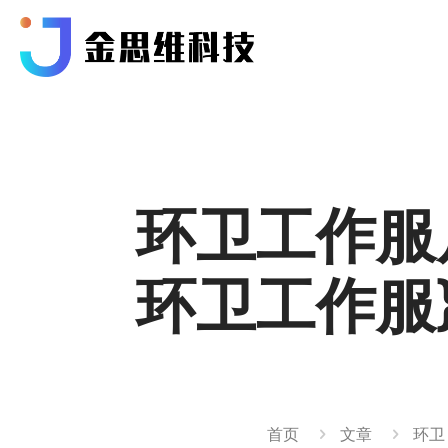
环卫工作服
环卫工作服}
首页
文章
环卫