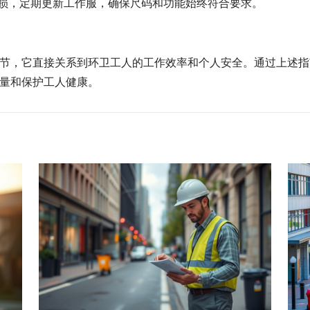
磨损，定期更新工作服，确保尺码和功能始终符合要求。
节，它直接关系到环卫工人的工作效率和个人安全。通过上述指
量和保护工人健康。