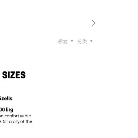
标签
分类