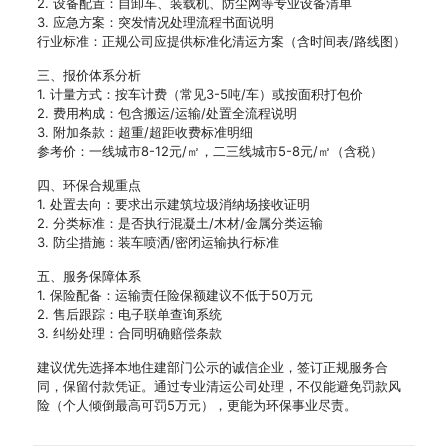
2. 设备配置：自卸车、装载机、防尘网等专业设备清单
3. 应急方案：突发情况处理流程书面说明
行业标准：正规公司应提供标准化清运方案（含时间表/路线图）
三、报价体系分析
1. 计量方式：按车计费（常见3-5吨/车）或按面积打包价
2. 费用构成：包含搬运/运输/处置全流程说明
3. 附加条款：超重/超距收费标准明细
参考价：一线城市8-12元/㎡，二三线城市5-8元/㎡（含税）
四、环保合规重点
1. 处置去向：要求出示建筑垃圾消纳场接收证明
2. 分类标准：是否执行混凝土/木材/金属分类运输
3. 防尘措施：装车喷洒/密闭运输执行标准
五、服务保障体系
1. 保险配备：运输责任险保额建议不低于50万元
2. 售后跟踪：电子联单查询系统
3. 纠纷处理：合同明确赔偿条款
建议优先选择本地住建部门公示的诚信企业，签订正规服务合
同，保留付款凭证。通过专业清运公司处理，不仅能避免罚款风
险（个人倾倒最高可罚5万元），更能为环保事业尽责。