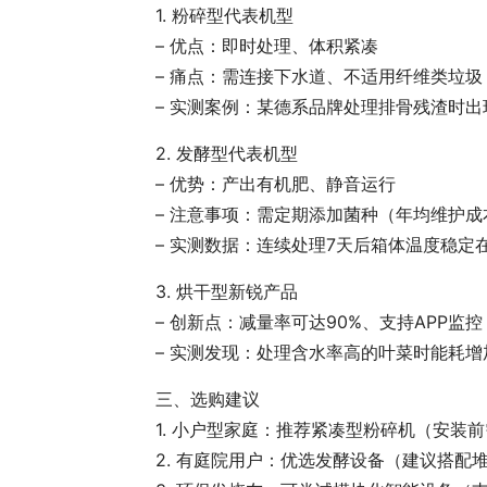
1. 粉碎型代表机型
– 优点：即时处理、体积紧凑
– 痛点：需连接下水道、不适用纤维类垃圾
– 实测案例：某德系品牌处理排骨残渣时出
2. 发酵型代表机型
– 优势：产出有机肥、静音运行
– 注意事项：需定期添加菌种（年均维护成本
– 实测数据：连续处理7天后箱体温度稳定在
3. 烘干型新锐产品
– 创新点：减量率可达90%、支持APP监控
– 实测发现：处理含水率高的叶菜时能耗增
三、选购建议
1. 小户型家庭：推荐紧凑型粉碎机（安装
2. 有庭院用户：优选发酵设备（建议搭配