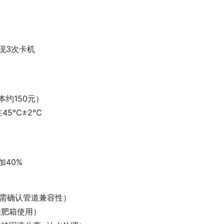
现3次卡机
约150元）
45℃±2℃
加40%
前需确认管道兼容性）
堆肥箱使用）