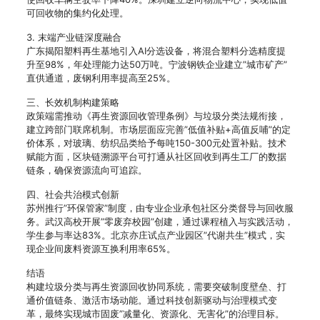
可回收物的集约化处理。
3. 末端产业链深度融合
广东揭阳塑料再生基地引入AI分选设备，将混合塑料分选精度提
升至98%，年处理能力达50万吨。宁波钢铁企业建立”城市矿产”
直供通道，废钢利用率提高至25%。
三、长效机制构建策略
政策端需推动《再生资源回收管理条例》与垃圾分类法规衔接，
建立跨部门联席机制。市场层面应完善”低值补贴+高值反哺”的定
价体系，对玻璃、纺织品类给予每吨150-300元处置补贴。技术
赋能方面，区块链溯源平台可打通从社区回收到再生工厂的数据
链条，确保资源流向可追踪。
四、社会共治模式创新
苏州推行”环保管家”制度，由专业企业承包社区分类督导与回收服
务。武汉高校开展”零废弃校园”创建，通过课程植入与实践活动，
学生参与率达83%。北京亦庄试点产业园区”代谢共生”模式，实
现企业间废料资源互换利用率65%。
结语
构建垃圾分类与再生资源回收协同系统，需要突破制度壁垒、打
通价值链条、激活市场动能。通过科技创新驱动与治理模式变
革，最终实现城市固废”减量化、资源化、无害化”的治理目标。