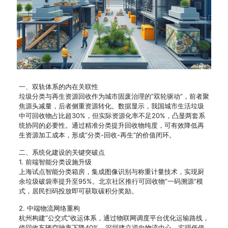
一、双轨体系的内在关联性
垃圾分类与再生资源回收作为城市固废治理的”双轮驱动”，前者聚
焦源头减量，后者侧重资源转化。数据显示，我国城市生活垃圾
中可回收物占比超30%，但实际资源化率不足20%，凸显两套系
统协同的必要性。通过精准分类提升回收物纯度，可有效降低再
生资源加工成本，形成”分类-回收-再生”的价值闭环。
二、系统化建设的关键突破点
1. 前端智能分类设施升级
上海试点智能分类箱房，集成图像识别与称重计量技术，实现厨
余垃圾破袋率提升至95%。北京社区推行可回收物”一码溯源”模
式，居民扫码投放即可获取碳积分奖励。
2. 中端物流网络重构
杭州构建”公交式”收运体系，通过物联网调度平台优化运输路线，
使回收车辆空驶率下降40%。深圳建立逆向物流中心，实现低值