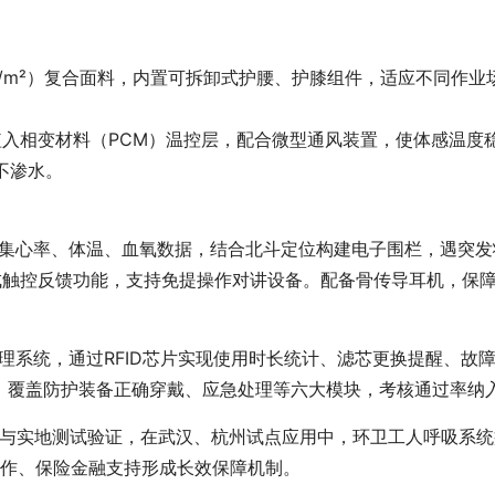
d/lx/m²）复合面料，内置可拆卸式护腰、护膝组件，适应不同作
植入相变材料（PCM）温控层，配合微型通风装置，使体感温度稳
湿不渗水。
时采集心率、体温、血氧数据，结合北斗定位构建电子围栏，遇突发
集成触控反馈功能，支持免提操作对讲设备。配备骨传导耳机，保
管理系统，通过RFID芯片实现使用时长统计、滤芯更换提醒、故
课程，覆盖防护装备正确穿戴、应急处理等六大模块，考核通过率纳
与实地测试验证，在武汉、杭州试点应用中，环卫工人呼吸系统
合作、保险金融支持形成长效保障机制。