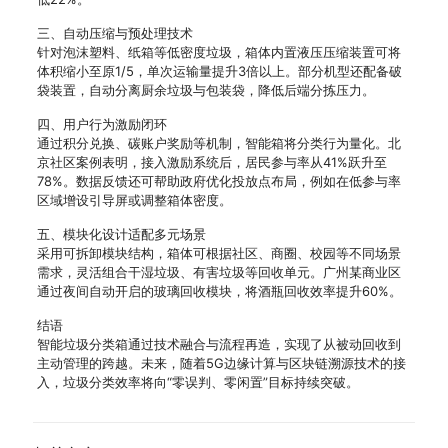
三、自动压缩与预处理技术
针对泡沫塑料、纸箱等低密度垃圾，箱体内置液压压缩装置可将
体积缩小至原1/5，单次运输量提升3倍以上。部分机型还配备破
袋装置，自动分离厨余垃圾与包装袋，降低后端分拣压力。
四、用户行为激励闭环
通过积分兑换、碳账户奖励等机制，智能箱将分类行为量化。北
京社区案例表明，接入激励系统后，居民参与率从41%跃升至
78%。数据反馈还可帮助政府优化投放点布局，例如在低参与率
区域增设引导屏或调整箱体密度。
五、模块化设计适配多元场景
采用可拆卸模块结构，箱体可根据社区、商圈、校园等不同场景
需求，灵活组合干湿垃圾、有害垃圾等回收单元。广州某商业区
通过夜间自动开启的玻璃回收模块，将酒瓶回收效率提升60%。
结语
智能垃圾分类箱通过技术融合与流程再造，实现了从被动回收到
主动管理的跨越。未来，随着5G边缘计算与区块链溯源技术的接
入，垃圾分类效率将向“零误判、零闲置”目标持续突破。