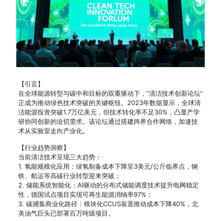
【引言】
在全球能源转型与碳中和目标的双重驱动下，”清洁技术创新论坛”
正成为推动绿色技术突破的关键枢纽。2023年数据显示，全球清
洁能源投资突破1.7万亿美元，但技术转化率不足30%，凸显产学
研协同创新的迫切需求。该论坛通过搭建跨界合作网络，加速技
术从实验室走向产业化。
【行业趋势洞察】
当前清洁技术呈现三大趋势：
1. 氢能规模化应用：绿氢制备成本下降至3美元/公斤临界点，钢
铁、航运等高碳行业转型迎来突破；
2. 储能系统智能化：AI驱动的分布式储能调度技术提升电网稳定
性，德国试点项目实现可再生能源消纳率97%；
3. 碳捕集商业化路径：模块化CCUS装置推动成本下降40%，北
美油气巨头已部署百万吨级项目。