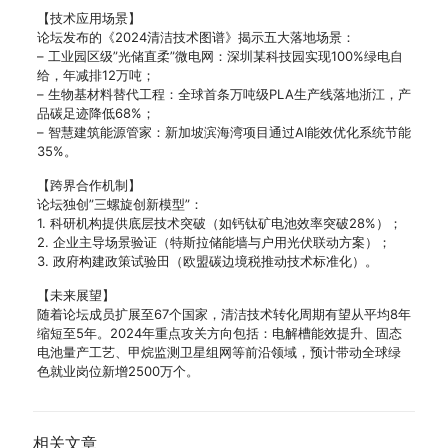
【技术应用场景】
论坛发布的《2024清洁技术图谱》揭示五大落地场景：
– 工业园区级”光储直柔”微电网：深圳某科技园实现100%绿电自
给，年减排12万吨；
– 生物基材料替代工程：全球首条万吨级PLA生产线落地浙江，产
品碳足迹降低68%；
– 智慧建筑能源管家：新加坡滨海湾项目通过AI能效优化系统节能
35%。
【跨界合作机制】
论坛独创”三螺旋创新模型”：
1. 科研机构提供底层技术突破（如钙钛矿电池效率突破28%）；
2. 企业主导场景验证（特斯拉储能墙与户用光伏联动方案）；
3. 政府构建政策试验田（欧盟碳边境税推动技术标准化）。
【未来展望】
随着论坛成员扩展至67个国家，清洁技术转化周期有望从平均8年
缩短至5年。2024年重点攻关方向包括：电解槽能效提升、固态
电池量产工艺、甲烷监测卫星组网等前沿领域，预计带动全球绿
色就业岗位新增2500万个。
相关文章