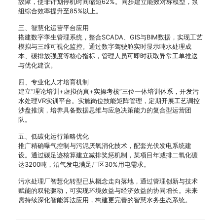
故障，使非计划停机时间缩短62%。同步建立能效对标模型，泵
组综合效率提升至85%以上。
三、智慧化运营平台应用
搭建数字孪生管理系统，整合SCADA、GIS与BIM数据，实现工艺
模拟与三维可视化监控。通过数字驾驶舱实时显示吨水处理成
本、碳排放强度等核心指标，管理人员可即时获取异常工单推送
与优化建议。
四、专业化人才培育机制
建立”理论培训+虚拟仿真+实操考核”三位一体培训体系，开发污
水处理VR实训平台。实施岗位技能矩阵管理，定期开展工艺调控
沙盘推演，培养具备数据思维与应急决策能力的复合型运营团
队。
五、低碳化运行策略优化
推广精确曝气控制与污泥厌氧消化技术，配套光伏发电系统建
设。通过碳足迹核算建立减排奖惩机制，某项目年减排二氧化碳
达3200吨，沼气发电满足厂区30%用电需求。
污水处理厂智慧化转型已从概念走向落地，通过管理创新与技术
赋能的双轮驱动，可实现环境效益与经济效益的协同增长。未来
需持续深化智能算法应用，构建更完善的智慧水务生态系统。