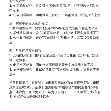
型违规行为
3. 处罚梯度优化：首次引入”整改前置”制度，拒不整改方启动处
罚程序
4. 协同治理机制：明确城管、住建、市场监管部门联合执法流程
三、实施中的三大创新亮点
1. 数字治理应用：要求地级市2024年前建成智能市容监管平台
2. 柔性执法措施：设立”教育整改期”，对小微违规实施首违不罚
3. 公众参与机制：开通”市民随手拍”举报通道，落实10%奖励基
金
四、常见问题应对建议
1. 流动摊贩管理：推行”三定三统一”疏导点建设（定时段、定区
域、定标准）
2. 老旧小区改造：明确外立面翻新需同步实施管线入地工程
3. 执法资源整合：建议街道建立”市容观察员”制度，提升巡查覆
盖率
当前数据显示，首批试点城市市容问题处置效率提升47%，市民
满意度达82.6%。条例实施需把握”严格执法与便民服务”的平衡
点，建议商户及时更新《市容责任告知书》，市民可通过”城市服
务”小程序查询最新管理标准。