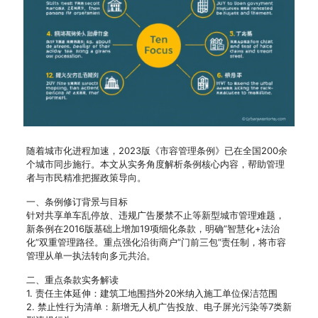
随着城市化进程加速，2023版《市容管理条例》已在全国200余
个城市同步施行。本文从实务角度解析条例核心内容，帮助管理
者与市民精准把握政策导向。
一、条例修订背景与目标
针对共享单车乱停放、违规广告屡禁不止等新型城市管理难题，
新条例在2016版基础上增加19项细化条款，明确”智慧化+法治
化”双重管理路径。重点强化沿街商户”门前三包”责任制，将市容
管理从单一执法转向多元共治。
二、重点条款实务解读
1. 责任主体延伸：建筑工地围挡外20米纳入施工单位保洁范围
2. 禁止性行为清单：新增无人机广告投放、电子屏光污染等7类新