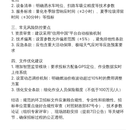
2. 设备清单：明确洒水车吨位、扫路车吸尘精度等技术参数
3. 服务标准：量化冬季除雪响应时间（≤2小时）、夏季垃圾滞留
时间（≤30分钟）等指标
三、常见风险防控要点
1. 资质审查：建议采用”信用中国”平台自动核验机制
2. 技术偏离：设置参数允许偏差范围（±5%），避免排他性条款
3. 应急条款：应包含重大活动保障、极端天气应对等应急预案要
求
四、文件优化建议
1. 增加智慧监管模块：要求投标方配备GPS定位、作业数据实时
上传系统
2. 设置动态调价机制：明确燃油价格波动超过10%时的费用调整
方案
3. 强化安全条款：细化作业人员保险额度（不低于100万元/人）
结语：规范的环卫招标文件应兼顾合规性、专业性和前瞻性。招
标单位需重点做好合规性审查（对照财政部87号令）、技术参数
论证（组织专家评审）、现场踏勘安排（提前7日公告）等关键环
节，确保招标过程的公正透明。