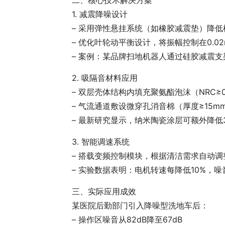
1. 减震降噪设计
– 采用弹性悬挂系统（如橡胶减震垫）降
– 优化叶轮动平衡设计，将振幅控制在0.0
– 案例：某品牌扫地机器人通过硅胶减震支
2. 吸隔音材料应用
– 双层壳体结构内填充聚氨酯泡沫（NRC≥0
– 气流通道敷设微穿孔消音棉（厚度≥15m
– 最新研究显示，纳米陶瓷涂层可额外降低3
3. 智能调速系统
– 搭载变频控制模块，根据清洁需求自动调
– 实验数据表明：电机转速每降低10%，噪
三、实际应用成效
某医院后勤部门引入降噪型洗地车后：
– 操作区噪音从82dB降至67dB