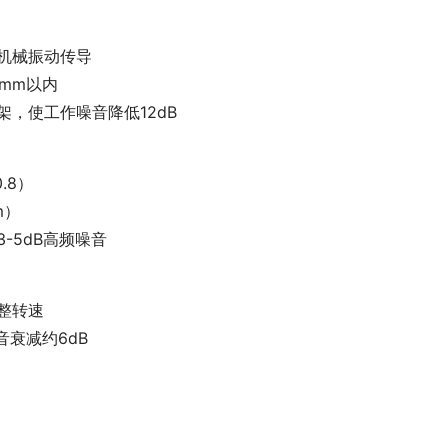
低机械振动传导
2mm以内
架，使工作噪音降低12dB
.8）
m）
-5dB高频噪音
整转速
音衰减约6dB