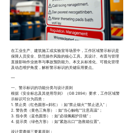
在工业生产、建筑施工或实验室等场景中，工作区域警示标识是
保障人员安全、防范操作风险的核心工具。其设计、布置与管理
直接影响作业效率与事故预防能力。本文从标准化、可视化管理
及动态维护角度，解析警示标识的关键应用要点。
—
一、警示标识的功能分类与设计原则
根据《安全标志及其使用导则》（GB 2894）要求，工作区域警
示标识可分为四类：
1. 禁止类（红色圆形+斜杠）：如“禁止烟火”“禁止进入”；
2. 警告类（黄色三角形）：如“当心触电”“注意高温”；
3. 指令类（蓝色圆形）：如“必须佩戴护目镜”；
4. 提示类（绿色方形）：如“紧急出口”“急救箱位置”。
设计需遵循三要素原则：