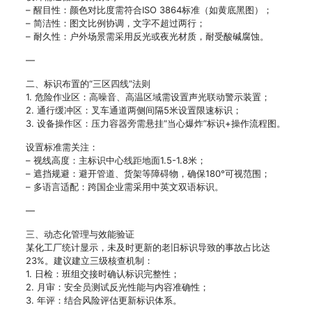
– 醒目性：颜色对比度需符合ISO 3864标准（如黄底黑图）；
– 简洁性：图文比例协调，文字不超过两行；
– 耐久性：户外场景需采用反光或夜光材质，耐受酸碱腐蚀。
—
二、标识布置的“三区四线”法则
1. 危险作业区：高噪音、高温区域需设置声光联动警示装置；
2. 通行缓冲区：叉车通道两侧间隔5米设置限速标识；
3. 设备操作区：压力容器旁需悬挂“当心爆炸”标识+操作流程图。
设置标准需关注：
– 视线高度：主标识中心线距地面1.5-1.8米；
– 遮挡规避：避开管道、货架等障碍物，确保180°可视范围；
– 多语言适配：跨国企业需采用中英文双语标识。
—
三、动态化管理与效能验证
某化工厂统计显示，未及时更新的老旧标识导致的事故占比达
23%。建议建立三级核查机制：
1. 日检：班组交接时确认标识完整性；
2. 月审：安全员测试反光性能与内容准确性；
3. 年评：结合风险评估更新标识体系。