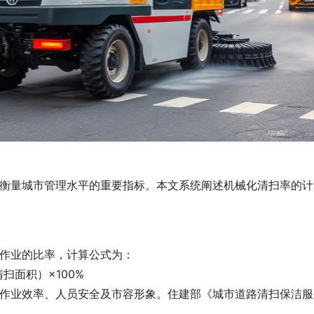
衡量城市管理水平的重要指标。本文系统阐述机械化清扫率的计
作业的比率，计算公式为：
扫面积）×100%
作业效率、人员安全及市容形象。住建部《城市道路清扫保洁服