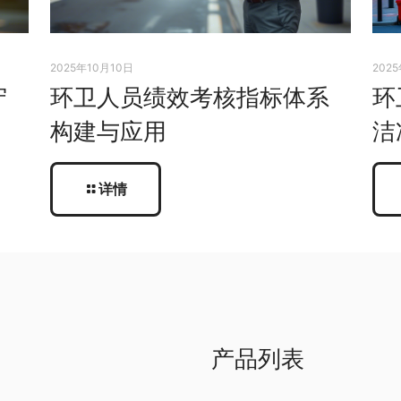
2025年10月10日
202
守
环卫人员绩效考核指标体系
环
构建与应用
洁
详情
产品列表