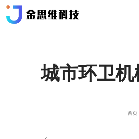
城市环卫机
首页