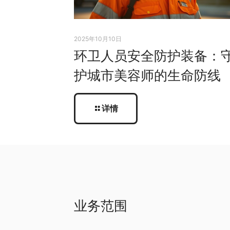
2025年10月10日
环卫人员安全防护装备：
护城市美容师的生命防线
详情
业务范围