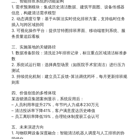
二、智能排班系统的功能架构
1. 需求预测模块：集成历史清洁数据、建筑平面图、设备传感器
信息，构建清洁需求模型
2. 动态调度引擎：基于AI算法实时优化排班方案，支持临时任务
插入与跨区域协同
3. 可视化操作平台：提供甘特图排班界面、移动端签到系统、服
务质量追踪看板
三、实施落地的关键路径
1. 数据准备阶段：清洗近3年排班记录，标注重点区域清洁标准参
数
2. 系统试运行期：选择典型场景（如医院手术室清洁）进行压力
测试
3. 持续优化机制：建立员工反馈-算法调优闭环，每月更新排班规
则库
四、价值创造的多维体现
某连锁酒店集团案例显示，系统应用后：
– 人员利用率提升27%，年节约人力成本230万元
– 清洁投诉率下降41%，客户满意度达历史峰值
– 员工离职率降低19%，合理轮休制度获工会认可
五、未来演进方向
1. 与物联网设备深度融合：智能清洁机器人调度与人工排班的协
同优化