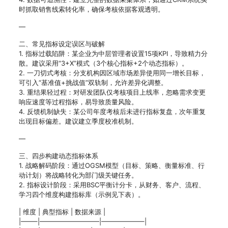
时抓取销售线索转化率，确保考核依据客观透明。
—
二、常见指标设定误区与破解
1. 指标过载陷阱：某企业为中层管理者设置15项KPI，导致精力分
散。建议采用“3+X”模式（3个核心指标+2个动态指标）。
2. 一刀切式考核：分支机构因区域市场差异使用同一增长目标，
可引入“基准值+挑战值”双轨制，允许差异化调整。
3. 重结果轻过程：对研发团队仅考核项目上线率，忽略需求变更
响应速度等过程指标，易导致质量风险。
4. 反馈机制缺失：某公司年度考核后未进行指标复盘，次年重复
出现目标偏差。建议建立季度校准机制。
—
三、四步构建动态指标体系
1. 战略解码阶段：通过OGSM模型（目标、策略、衡量标准、行
动计划）将战略转化为部门级关键任务。
2. 指标设计阶段：采用BSC平衡计分卡，从财务、客户、流程、
学习四个维度构建指标库（示例见下表）。
| 维度 | 典型指标 | 数据来源 |
|——–|—————————|——————–|