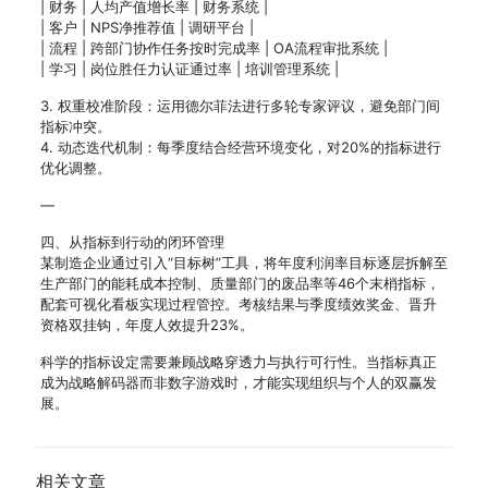
| 财务 | 人均产值增长率 | 财务系统 |
| 客户 | NPS净推荐值 | 调研平台 |
| 流程 | 跨部门协作任务按时完成率 | OA流程审批系统 |
| 学习 | 岗位胜任力认证通过率 | 培训管理系统 |
3. 权重校准阶段：运用德尔菲法进行多轮专家评议，避免部门间
指标冲突。
4. 动态迭代机制：每季度结合经营环境变化，对20%的指标进行
优化调整。
—
四、从指标到行动的闭环管理
某制造企业通过引入“目标树”工具，将年度利润率目标逐层拆解至
生产部门的能耗成本控制、质量部门的废品率等46个末梢指标，
配套可视化看板实现过程管控。考核结果与季度绩效奖金、晋升
资格双挂钩，年度人效提升23%。
科学的指标设定需要兼顾战略穿透力与执行可行性。当指标真正
成为战略解码器而非数字游戏时，才能实现组织与个人的双赢发
展。
相关文章