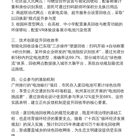
1. 社区嵌入式网点：与物业合作设置可视化回收站，配备称重计
量和身份识别系统，居民可通过扫码获得环保积分兑换日用品
2. 商超联动式网点：在家电卖场、超市服务台设置回收点，采取”
以旧换新”模式提升参与度
3. 校园科普型网点：在高校、中小学配置兼具回收与教育功能的
环保驿站，配套VR体验设备展示电池污染危害
三、技术创新提升回收效率
智能化回收设备已实现”三步操作”便捷回收：扫码开箱→自动称重
→积分到账。某环保企业研发的”电池指纹识别技术”，通过光谱分
析5秒内判定电池类型，准确率达99.7%。部分城市试点”绿色物
流”体系，回收网点数据接入城市大脑平台，系统自动规划最优清
运路线。
四、公众参与的激励机制
广州推行的”电池银行”项目，市民存入废旧电池可累计绿色信用
分，享受公共交通折扣等45项权益。杭州某社区开展的”电池回收
挑战赛”，通过游戏化设计使居民参与率从12%提升至68%。这些
实践表明，建立正向反馈机制是提升回收率的核心要素。
结语：废旧电池回收网点的规范化建设，既是环境治理的基础工
程，也是培育循环经济的重要支点。随着《”十四五”循环经济发展
规划》的深入实施，预计到2025年将建成10万个标准化回收网
点，形成覆盖城乡的绿色回收网络，为生态文明建设提供坚实保
障。