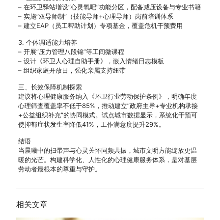
– 在环卫驿站增设”心灵氧吧”功能分区，配备减压设备与专业书籍
– 实施”双导师制”（技能导师+心理导师）岗前培训体系
– 建立EAP（员工帮助计划）专项基金，覆盖危机干预费用
3. 个体调适能力培养
– 开展”压力管理八段锦”等工间微课程
– 设计《环卫人心理自助手册》，嵌入情绪日志模板
– 组织家庭开放日，强化亲属支持纽带
三、长效保障机制探索
建议将心理健康服务纳入《环卫行业劳动保护条例》，明确年度
心理筛查覆盖率不低于85%，推动建立”政府主导+专业机构承接
+公益组织补充”的协同模式。试点城市数据显示，系统化干预可
使抑郁症状发生率降低41%，工作满意度提升29%。
结语
当晨曦中的扫帚声与心灵关怀同频共振，城市文明方能绽放更温
暖的光芒。构建科学化、人性化的心理健康服务体系，是对基层
劳动者最根本的尊重与守护。
相关文章