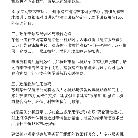
税减免20%的优惠，形成政策叠加效应。
3. 发展期技术扶持：广州市建立清洁技术研发中心，提供免费技
术培训；成都市对引进智能清洁设备的企业，给予设备价值15%
的技改补贴。
二、政策申领常见误区与破解之道
某创业者在申请南京清洁创业补贴时，因未取得《清洁服务资质
认证》导致审核失败。建议创业者提前准备”三证一报告”：营业执
照、资质认证、员工技能证书和环境影响评估报告。
申报流程需注意时效性，如杭州市创业补贴采取”季度申报制”，错
过当季申报需等待下个周期。建议建立政策追踪台账，通过地方
政府官网、行业协会等渠道获取实时信息。
三、政策叠加使用技巧
苏州某环保清洁公司将地方人才补贴与设备购置补贴叠加使用，
累计获得78万元资金支持。建议创业者建立”政策矩阵”思维，横
向整合商务、环保、科技等多部门政策。
典型案例分析显示，成功企业多采用”政策+市场”双轮驱动模式。
如上海净界环保科技通过申请创新基金，研发的纳米清洁技术已
占据长三角15%市场份额。
建议创业者定期参加商务部门组织的政策解读会，与专业服务机