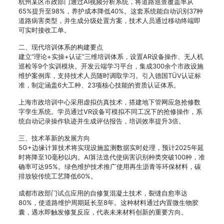
杭州某区市政部门通过AI视频分析系统，将道路巡查覆盖率从
65%提升至98%，养护成本降低40%。这套系统能自动识别37种
道路病害类型，并生成分级处置方案，技术人员通过移动终端即
可实时接收工单。
二、现代培训体系的构建要点
建立”理论+实操+认证”三维培训体系，设置AR设备操作、无人机
巡检等9个实训模块。开发云端学习平台，集成300余个市政设施
维护案例库，支持技术人员随时调取学习。引入德国TÜV认证标
准，制定涵盖6大工种、23项核心技能的资质认证体系。
上海市政培训中心采用虚拟仿真技术，搭建地下管网应急抢修数
字孪生系统。学员通过VR设备可模拟不同工况下的抢修操作，系
统自动记录操作轨迹并生成评估报告，培训效率提升3倍。
三、技术革新的发展方向
5G+边缘计算技术将实现设施监测数据实时处理，预计2025年延
时将降至10毫秒以内。AI算法迭代使病害识别种类突破100种，准
确率可达95%。绿色维护技术推广使用再生沥青等环保材料，碳
排放较传统工艺降低60%。
成都市政部门试点应用的自修复混凝土技术，裂缝自愈率达
80%，使道路维护周期延长至8年。这种材料通过内置微生物胶
囊，遇水即触发修复反应，代表未来材料创新的重要方向。