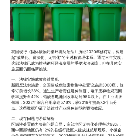
我国现行《固体废物污染环境防治法》历经2020年修订后，构建
起”减量化、资源化、无害化”的全过程管理体系。通过三年实践，
这部法律已成为推动循环经济发展的重要法治保障，但在具体实
施层面仍面临新挑战。
一、法律实施成效多维显现
新固废法实施后，全国建成危险废物集中处置设施超3000座，较
修订前增长28%。通过生产者责任延伸制度，电子废弃物规范回
收率提升至42%，铅酸蓄电池回收率达到95%以上。在工业固废
领域，2022年综合利用率达57.6%，较2019年提高7.2个百分
点。这些数据印证了法律对产业绿色转型的驱动效应。
二、现存问题与矛盾解析
区域性处置能力失衡问题凸显，东部地区无害化处理率达98%，
而中西部地区仍有12%的县级行政区未建成规范填埋场。小微企
业危废管理存在监管盲区，2023年环境执法检查发现，38%的违