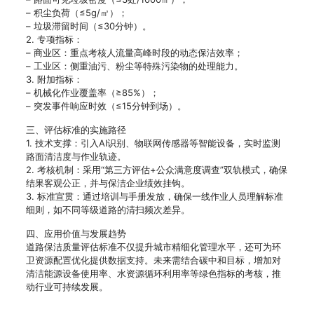
– 积尘负荷（≤5g/㎡）；
– 垃圾滞留时间（≤30分钟）。
2. 专项指标：
– 商业区：重点考核人流量高峰时段的动态保洁效率；
– 工业区：侧重油污、粉尘等特殊污染物的处理能力。
3. 附加指标：
– 机械化作业覆盖率（≥85%）；
– 突发事件响应时效（≤15分钟到场）。
三、评估标准的实施路径
1. 技术支撑：引入AI识别、物联网传感器等智能设备，实时监测
路面清洁度与作业轨迹。
2. 考核机制：采用“第三方评估+公众满意度调查”双轨模式，确保
结果客观公正，并与保洁企业绩效挂钩。
3. 标准宣贯：通过培训与手册发放，确保一线作业人员理解标准
细则，如不同等级道路的清扫频次差异。
四、应用价值与发展趋势
道路保洁质量评估标准不仅提升城市精细化管理水平，还可为环
卫资源配置优化提供数据支持。未来需结合碳中和目标，增加对
清洁能源设备使用率、水资源循环利用率等绿色指标的考核，推
动行业可持续发展。