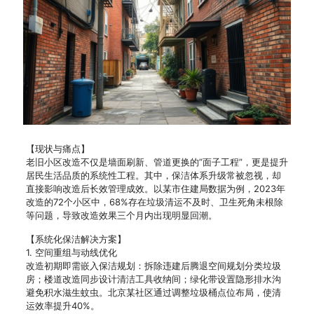
【现状与痛点】
老旧小区改造不仅是墙面刷新、管道更换的”面子工程”，更是提升
居民生活品质的系统性工程。其中，保洁体系升级常被忽视，却
直接影响改造后长效管理成效。以某市住建局数据为例，2023年
改造的72个小区中，68%存在垃圾清运不及时、卫生死角未根除
等问题，导致改造效果三个月内出现明显回潮。
【系统化保洁解决方案】
1. 空间重组与动线优化
改造初期即需嵌入保洁规划：拆除违建后腾退空间规划分类垃圾
房；楼道改造同步设计清洁工具收纳间；绿化带设置隐形排水沟
避免积水滋生蚊虫。北京某社区通过调整垃圾桶点位布局，使清
运效率提升40%。