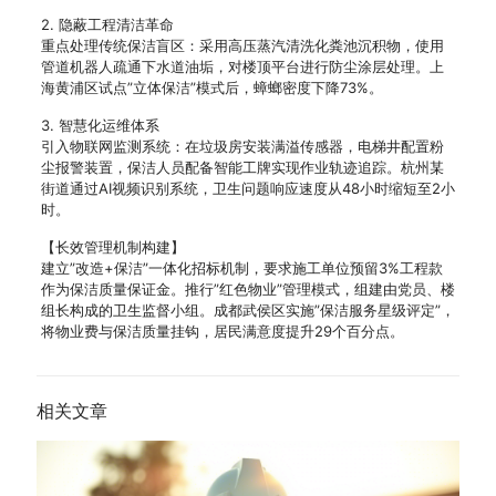
2. 隐蔽工程清洁革命
重点处理传统保洁盲区：采用高压蒸汽清洗化粪池沉积物，使用
管道机器人疏通下水道油垢，对楼顶平台进行防尘涂层处理。上
海黄浦区试点”立体保洁”模式后，蟑螂密度下降73%。
3. 智慧化运维体系
引入物联网监测系统：在垃圾房安装满溢传感器，电梯井配置粉
尘报警装置，保洁人员配备智能工牌实现作业轨迹追踪。杭州某
街道通过AI视频识别系统，卫生问题响应速度从48小时缩短至2小
时。
【长效管理机制构建】
建立”改造+保洁”一体化招标机制，要求施工单位预留3%工程款
作为保洁质量保证金。推行”红色物业”管理模式，组建由党员、楼
组长构成的卫生监督小组。成都武侯区实施”保洁服务星级评定”，
将物业费与保洁质量挂钩，居民满意度提升29个百分点。
相关文章