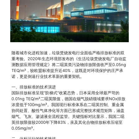
随着城市化进程加速，垃圾焚烧发电行业面临严格排放标准的双
重考验。2020年生态环境部发布的《生活垃圾焚烧发电厂自动监
测数据应用管理规定》将二噁英类污染物排放限值收严至0.05ng
TEQ/m³，较欧盟标准提升近40%，这既是对环境保护的庄严承
诺，更是倒逼行业技术革新的重要契机。
一、排放标准的技术演进
国际排放标准呈现”阶梯式”收紧态势，日本采用全球最严苛的
0.01ng TEQ/m³二噁英限值，德国在烟气脱硝领域要求NOx排放
浓度低于100mg/m³。我国现行标准体系在二噁英控制、重金属
协同处置、酸性气体净化等方面已形成完整技术规范矩阵，涵盖
烟气、飞灰、渗滤液全流程监管。关键指标对比显示，我国二噁
英排放限值较2000年下降83%，汞及其化合物排放标准压缩至
0.05mg/m³。
二、达标运行的技术挑战