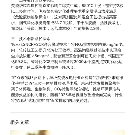
焚烧炉膛温度控制直接影响二噁英生成，850℃工况下需维持2秒
以上停留时间。飞灰螯合稳定化处理要求重金属浸出浓度满足
《危险废物鉴别标准》，这对药剂配比和混合工艺提出极高要
求。烟气净化系统需集成SNCR脱硝、半干法脱酸、活性炭吸附、
布袋除尘等多元技术，运营成本较十年前增长2.3倍。
三、技术创新路径探索
第三代SNCR+SCR联合脱硝技术可将NOx排放控制在80mg/m³以
内，较传统工艺提升45%处理效率。高温陶瓷膜过滤技术实现粉
尘排放浓度＜5mg/m³，配合新型螯合剂可使飞灰中铅、镉固定率
达99.8%。智能化DCS控制系统通过3000余个监测点实时优化运
行参数，使二噁英生成概率下降76%。
在”双碳”战略驱动下，垃圾焚烧发电行业正构建”过程严控-末端净
化-智慧监管”三位一体的排放治理体系。未来技术发展将聚焦等
离子体熔融、生物除臭、CO₂捕集等前沿领域，推动环保标准与
能源效益的协同进化。随着2025年超低排放改造全面完成，行业
将实现从”达标排放”向”近零排放”的历史跨越。
相关文章