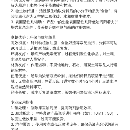
解为易溶于水的小分子脂肪酸和甘油。
2. 微生物代谢： 活性微生物以分解后的小分子物质为“食物”，将
其彻底代谢为无害的二氧化碳、水和微量生物质。
3. 表面活性剂辅助： 产品中的生物表面活性剂降低油污附着力并
增强其亲水性，显著提升微生物与酶的作用效率。
卓越优势：环保与效能兼具
高效彻底： 针对动植物油脂、食物残渣等常见油污，分解率可达
90%以上，从根源清除，防止复发。
环境友好： 最终产物无毒无害，过程无刺激性化学品，对土壤、
水源及操作人员安全。
材质友好： 作用温和，不腐蚀地砖、石材、混凝土等常见人行道
铺装材料。
使用便捷： 通常为浓缩液或粉剂，按比例稀释后喷洒于油污区
域，无需高压冲刷，静置反应（通常数小时至24小时）后清水冲
洗或自然降解即可。
经济长效： 减少反复清洗成本，长效作用降低油污累积速度。
专业应用指南
1. 预处理： 刮除厚重油污层，提高药剂渗透效率。
2. 精准配比： 严格遵循产品说明进行稀释（如1：10至1：50），
浓度过低效果差，过高可能浪费。
3. 均匀覆盖： 使用喷壶或低压喷洒设备，确保药液充分浸润油污
区域。