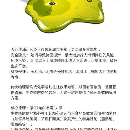
人行道油污污染不仅破坏城市美观，更暗藏多重隐患：
安全隐患： 油污导致路面湿滑，极大增加行人滑倒摔伤的风险。
环境污染： 油脂渗入土壤或随雨水进入下水道，污染水源、破坏
生态平衡。
材质侵蚀： 长期油污附着会侵蚀地砖、混凝土，缩短人行道使用
寿命。
传统物理清洗或化学溶剂往往效果短暂、残留有害物质，甚至损
伤路面。生物降解剂的兴起，为这一难题提供了绿色高效的解决
方案。
核心原理：微生物的“吞噬”力量
生物降解剂的核心在于其精心筛选与培育的高效复合微生物菌群
（如假单胞菌属、芽孢杆菌属）及其产生的特异性酶（脂肪酶、
蛋白酶等）：
1. 酶促分解： 脂肪酶精准切断油污中的甘油三酯分子链，将其分