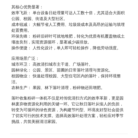
其核心优势显著：
效率飞跃： 单台设备日处理量可达人工数十倍，尤其适合大面积
公园、校园、街道及大型社区。
成本锐减： 大幅节省人工费用、垃圾袋成本及高昂的运输与填埋
处置费用。
环保先锋： 粉碎后碎叶可就地堆肥，转化为优质有机覆盖物或土
壤改良剂，实现资源循环，显著减少碳排放。
操作便捷： 人性化设计，单人即可轻松操作，降低劳动强度。
应用场景广泛：
城市环卫： 高效清扫城市主干道、广场落叶。
园林绿化： 公园、景区、苗圃的日常落叶清理与资源化。
校园物业： 快速处理校园、大型住宅区内的落叶，保持环境整
洁。
农林生产： 果园、林下落叶清理，粉碎物还田增肥。
落叶收集粉碎一体机不仅是对传统清扫方式的效率革新，更是园
林废弃物资源化利用的关键一环。它让秋日落叶从恼人的负担，
转变为可循环的绿色资源，为构建节约型、环境友好型社会提供
了切实可行的技术支撑。选择高效落叶处理方案，轻松应对季节
挑战，共筑美丽清洁家园。