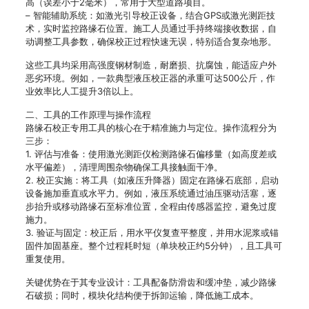
高（误差小于2毫米），常用于大型道路项目。
– 智能辅助系统：如激光引导校正设备，结合GPS或激光测距技
术，实时监控路缘石位置。施工人员通过手持终端接收数据，自
动调整工具参数，确保校正过程快速无误，特别适合复杂地形。
这些工具均采用高强度钢材制造，耐磨损、抗腐蚀，能适应户外
恶劣环境。例如，一款典型液压校正器的承重可达500公斤，作
业效率比人工提升3倍以上。
二、工具的工作原理与操作流程
路缘石校正专用工具的核心在于精准施力与定位。操作流程分为
三步：
1. 评估与准备：使用激光测距仪检测路缘石偏移量（如高度差或
水平偏差），清理周围杂物确保工具接触面干净。
2. 校正实施：将工具（如液压升降器）固定在路缘石底部，启动
设备施加垂直或水平力。例如，液压系统通过油压驱动活塞，逐
步抬升或移动路缘石至标准位置，全程由传感器监控，避免过度
施力。
3. 验证与固定：校正后，用水平仪复查平整度，并用水泥浆或锚
固件加固基座。整个过程耗时短（单块校正约5分钟），且工具可
重复使用。
关键优势在于其专业设计：工具配备防滑齿和缓冲垫，减少路缘
石破损；同时，模块化结构便于拆卸运输，降低施工成本。