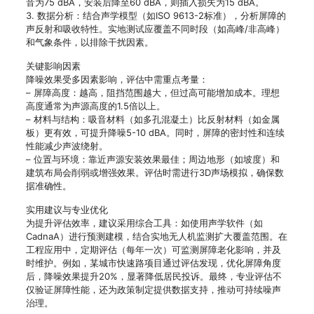
音为75 dBA，安装后降至60 dBA，则插入损失为15 dBA。
3. 数据分析：结合声学模型（如ISO 9613-2标准），分析屏障的
声反射和吸收特性。实地测试应覆盖不同时段（如高峰/非高峰）
和气象条件，以排除干扰因素。
关键影响因素
降噪效果受多因素影响，评估中需重点考量：
– 屏障高度：越高，阻挡范围越大，但过高可能增加成本。理想
高度通常为声源高度的1.5倍以上。
– 材料与结构：吸音材料（如多孔混凝土）比反射材料（如金属
板）更有效，可提升降噪5-10 dBA。同时，屏障的密封性和连续
性能减少声波绕射。
– 位置与环境：靠近声源安装效果最佳；周边地形（如坡度）和
建筑布局会削弱或增强效果。评估时需进行3D声场模拟，确保数
据准确性。
实用建议与专业优化
为提升评估效率，建议采用综合工具：如使用声学软件（如
CadnaA）进行预测建模，结合实地无人机监测扩大覆盖范围。在
工程应用中，定期评估（每年一次）可监测屏障老化影响，并及
时维护。例如，某城市快速路项目通过评估发现，优化屏障角度
后，降噪效果提升20%，显著降低居民投诉。最终，专业评估不
仅验证屏障性能，还为政策制定提供数据支持，推动可持续噪声
治理。