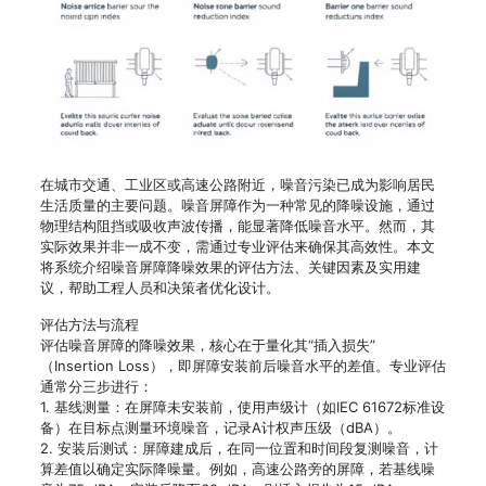
在城市交通、工业区或高速公路附近，噪音污染已成为影响居民
生活质量的主要问题。噪音屏障作为一种常见的降噪设施，通过
物理结构阻挡或吸收声波传播，能显著降低噪音水平。然而，其
实际效果并非一成不变，需通过专业评估来确保其高效性。本文
将系统介绍噪音屏障降噪效果的评估方法、关键因素及实用建
议，帮助工程人员和决策者优化设计。
评估方法与流程
评估噪音屏障的降噪效果，核心在于量化其“插入损失”
（Insertion Loss），即屏障安装前后噪音水平的差值。专业评估
通常分三步进行：
1. 基线测量：在屏障未安装前，使用声级计（如IEC 61672标准设
备）在目标点测量环境噪音，记录A计权声压级（dBA）。
2. 安装后测试：屏障建成后，在同一位置和时间段复测噪音，计
算差值以确定实际降噪量。例如，高速公路旁的屏障，若基线噪