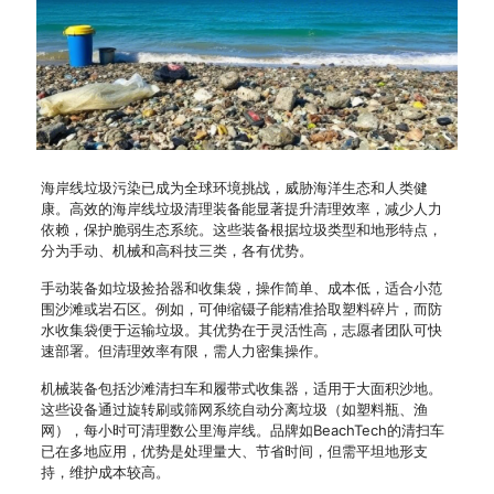
海岸线垃圾污染已成为全球环境挑战，威胁海洋生态和人类健
康。高效的海岸线垃圾清理装备能显著提升清理效率，减少人力
依赖，保护脆弱生态系统。这些装备根据垃圾类型和地形特点，
分为手动、机械和高科技三类，各有优势。
手动装备如垃圾捡拾器和收集袋，操作简单、成本低，适合小范
围沙滩或岩石区。例如，可伸缩镊子能精准拾取塑料碎片，而防
水收集袋便于运输垃圾。其优势在于灵活性高，志愿者团队可快
速部署。但清理效率有限，需人力密集操作。
机械装备包括沙滩清扫车和履带式收集器，适用于大面积沙地。
这些设备通过旋转刷或筛网系统自动分离垃圾（如塑料瓶、渔
网），每小时可清理数公里海岸线。品牌如BeachTech的清扫车
已在多地应用，优势是处理量大、节省时间，但需平坦地形支
持，维护成本较高。