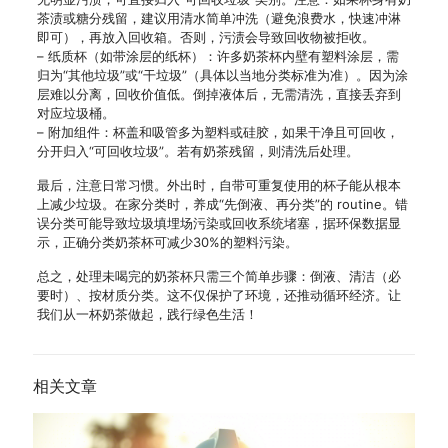
茶渍或糖分残留，建议用清水简单冲洗（避免浪费水，快速冲淋
即可），再放入回收箱。否则，污渍会导致回收物被拒收。
– 纸质杯（如带涂层的纸杯）：许多奶茶杯内壁有塑料涂层，需
归为“其他垃圾”或“干垃圾”（具体以当地分类标准为准）。因为涂
层难以分离，回收价值低。倒掉液体后，无需清洗，直接丢弃到
对应垃圾桶。
– 附加组件：杯盖和吸管多为塑料或硅胶，如果干净且可回收，
分开归入“可回收垃圾”。若有奶茶残留，则清洗后处理。
最后，注意日常习惯。外出时，自带可重复使用的杯子能从根本
上减少垃圾。在家分类时，养成“先倒液、再分类”的 routine。错
误分类可能导致垃圾填埋场污染或回收系统堵塞，据环保数据显
示，正确分类奶茶杯可减少30%的塑料污染。
总之，处理未喝完的奶茶杯只需三个简单步骤：倒液、清洁（必
要时）、按材质分类。这不仅保护了环境，还推动循环经济。让
我们从一杯奶茶做起，践行绿色生活！
相关文章