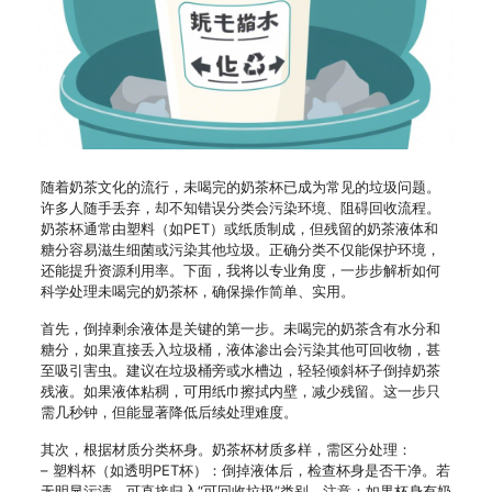
随着奶茶文化的流行，未喝完的奶茶杯已成为常见的垃圾问题。
许多人随手丢弃，却不知错误分类会污染环境、阻碍回收流程。
奶茶杯通常由塑料（如PET）或纸质制成，但残留的奶茶液体和
糖分容易滋生细菌或污染其他垃圾。正确分类不仅能保护环境，
还能提升资源利用率。下面，我将以专业角度，一步步解析如何
科学处理未喝完的奶茶杯，确保操作简单、实用。
首先，倒掉剩余液体是关键的第一步。未喝完的奶茶含有水分和
糖分，如果直接丢入垃圾桶，液体渗出会污染其他可回收物，甚
至吸引害虫。建议在垃圾桶旁或水槽边，轻轻倾斜杯子倒掉奶茶
残液。如果液体粘稠，可用纸巾擦拭内壁，减少残留。这一步只
需几秒钟，但能显著降低后续处理难度。
其次，根据材质分类杯身。奶茶杯材质多样，需区分处理：
– 塑料杯（如透明PET杯）：倒掉液体后，检查杯身是否干净。若
无明显污渍，可直接归入“可回收垃圾”类别。注意：如果杯身有奶