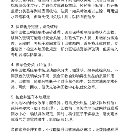
扰玻璃熔化过程，导致杂质或设备故障。轻轻撕下标签，拧开瓶
盖后分类丢弃到相应回收箱。注意：如果标签难以去除，可用温
水浸泡软化，但避免使用尖锐工具，以防划伤瓶身。
3. 保持瓶身完整，避免破碎
除非回收点明确要求破碎处理，否则保持玻璃瓶完整状态回收。
破碎的玻璃可能造成安全风险，如割伤工作人员，并增加分拣难
度。运输时，将瓶子稳固放置于回收箱内，避免挤压或碰撞。专
业建议：检查本地回收规定，部分区域接受破碎玻璃，但需装入
专用容器以防散落。
4. 按颜色分类（如适用）
许多回收系统要求按玻璃颜色分类，如透明、绿色或棕色瓶。不
同颜色的玻璃成分不同，混合回收会影响再生制品的质量和用
途。回收前，简单分拣瓶子至对应颜色箱中。如果本地未要求分
类，可统一回收，但优先咨询回收中心以优化效率。
5. 检查并遵守本地规定
不同地区的回收政策可能各异，包括接受瓶型（如仅限饮料瓶）
或特殊要求（如干燥处理）。回收前，查阅当地市政网站或联系
回收中心，确认具体规范。同时，确保瓶子干燥存放，避免雨水
或湿气导致霉菌滋生，影响后续处理。
遵循这些处理要求，不仅能提升回收率高达90%，还能降低处理