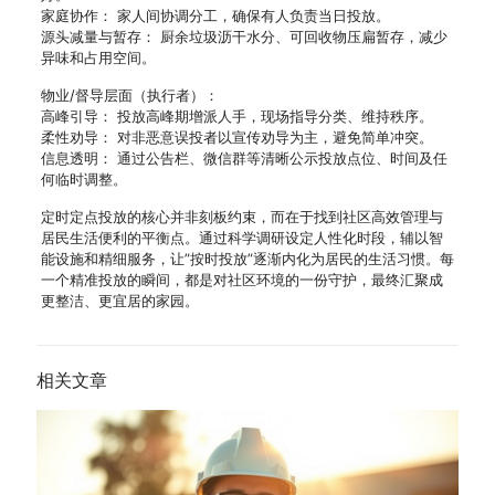
家庭协作： 家人间协调分工，确保有人负责当日投放。
源头减量与暂存： 厨余垃圾沥干水分、可回收物压扁暂存，减少
异味和占用空间。
物业/督导层面（执行者）：
高峰引导： 投放高峰期增派人手，现场指导分类、维持秩序。
柔性劝导： 对非恶意误投者以宣传劝导为主，避免简单冲突。
信息透明： 通过公告栏、微信群等清晰公示投放点位、时间及任
何临时调整。
定时定点投放的核心并非刻板约束，而在于找到社区高效管理与
居民生活便利的平衡点。通过科学调研设定人性化时段，辅以智
能设施和精细服务，让”按时投放”逐渐内化为居民的生活习惯。每
一个精准投放的瞬间，都是对社区环境的一份守护，最终汇聚成
更整洁、更宜居的家园。
相关文章