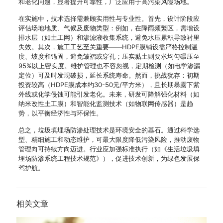
和老化问题，显著提升可靠性，广泛应用于高污染风险场地。
在实施中，技术选择需兼顾实用性与专业性。首先，设计阶段应
评估场地地质、气候及废物类型：例如，在降雨频繁区，需增设
排水层（如土工网）和渗滤液收集系统，避免水压累积导致衬里
失效。其次，施工工艺至关重要——HDPE膜铺设需严格控制温
度、坡度和锚固，避免皱褶或穿孔；压实黏土则要求均匀碾压至
95%以上密实度。维护管理也不容忽视，定期检测（如电学渗漏
定位）可及时发现破损，延长系统寿命。然而，挑战犹存：初期
投资较高（HDPE膜成本约30-50元/平方米），且长期暴露下紫
外线或化学侵蚀可能引发老化。未来，研发可降解强化材料（如
纳米改性土工膜）和智能化监测技术（如物联网传感器）是趋
势，以平衡经济性与环保性。
总之，垃圾填埋场防渗处理技术是环境安全的基石。通过科学选
型、精细施工和动态维护，可最大限度降低污染风险，推动废物
管理向可持续方向迈进。行业应加强标准执行（如《生活垃圾填
埋场防渗系统工程技术规范》），促进技术创新，为绿色发展保
驾护航。
相关文章