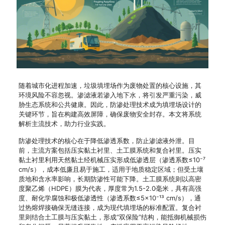
随着城市化进程加速，垃圾填埋场作为废物处置的核心设施，其
环境风险不容忽视。渗滤液若渗入地下水，将引发严重污染，威
胁生态系统和公共健康。因此，防渗处理技术成为填埋场设计的
关键环节，旨在构建高效屏障，确保废物安全封存。本文将系统
解析主流技术，助力行业实践。
防渗处理技术的核心在于降低渗透系数，防止渗滤液外泄。目
前，主流方案包括压实黏土衬里、土工膜系统和复合衬里。压实
黏土衬里利用天然黏土经机械压实形成低渗透层（渗透系数≤10⁻⁷
cm/s），成本低廉且易于施工，适用于地质稳定区域；但受土壤
质地和含水率影响，长期防渗性可能下降。土工膜系统则以高密
度聚乙烯（HDPE）膜为代表，厚度常为1.5-2.0毫米，具有高强
度、耐化学腐蚀和极低渗透性（渗透系数≤5×10⁻¹³ cm/s），通
过热熔焊接确保无缝连接，成为现代填埋场的标准配置。复合衬
里则结合土工膜与压实黏土，形成“双保险”结构，能抵御机械损伤