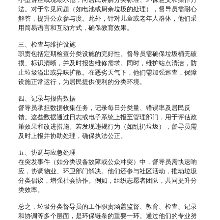
法。对于常见问题（如电池或厨余垃圾的处理），督导员需耐心
解答，提升公众参与度。此外，针对儿童或老年人群体，他们采
用简易语言和互动方式，确保教育效果。
三、检查与维护设施
职责包括定期检查分类设施的完好性。督导员需确保垃圾桶无破
损、标识清晰，并及时报告维修需求。同时，维护站点清洁，防
止垃圾溢出或异味扩散。在恶劣天气下，他们需加强巡查，保障
设施正常运行，为居民提供便利的分类环境。
四、记录与报告数据
督导员承担数据收集任务，记录每日分类量、错误率及居民反
馈。这些数据通过日志或电子系统上报至管理部门，用于评估政
策效果和改进措施。若发现违规行为（如乱扔垃圾），督导员需
及时上报并协助处理，确保执法公正。
五、协调与应急处理
在突发事件（如分类设备故障或公众冲突）中，督导员需快速响
应，协调物业、环卫部门解决。他们还参与社区活动，推动垃圾
分类倡议，增强社会协作。例如，组织志愿者团队，共同提升分
类效率。
总之，垃圾分类督导员的工作职责涵盖监督、教育、检查、记录
和协调等多个层面，是环保链条的重要一环。通过他们的专业努