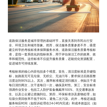
道路保洁服务是城市管理的基础环节，直接关系到市民出行安
全、环境卫生和城市形象。然而，保洁服务质量参差不齐，亟需
建立科学的考核标准来保障服务水准。道路保洁服务质量考核标
准，是指一套系统化的指标体系，用于评估保洁工作的效果、效
率和规范性。这些标准不仅提升服务质量，还能优化资源配置，
促进城市可持续发展。
考核标准的核心内容包括多个维度。首先，清洁度标准是关键指
标，如路面无可见垃圾、无积尘、无油污等，要求保洁后路面整
洁度达到90%以上。其次，频率标准规定清扫频次，例如主干道
每日清扫两次，次干道每日一次，确保及时性。第三，安全标准
强调作业安全，包括工人防护装备佩戴率100%、无交通事故发
生、以及公众避让措施到位。第四，环保标准涉及废物处理，如
垃圾分类回收率不低于80%，避免二次污染。此外，考核还涵盖
服务响应时间（如投诉处理在24小时内完成）和成本效益比（如