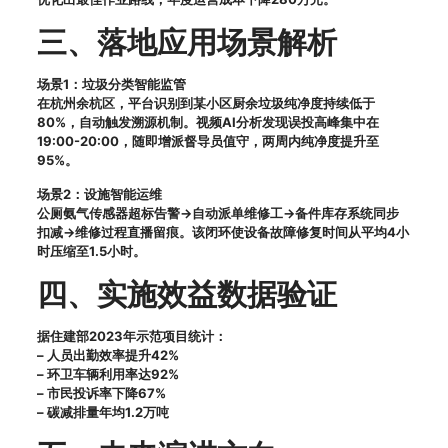
三、落地应用场景解析
场景1：垃圾分类智能监管
在杭州余杭区，平台识别到某小区厨余垃圾纯净度持续低于
80%，自动触发溯源机制。视频AI分析发现误投高峰集中在
19:00-20:00，随即增派督导员值守，两周内纯净度提升至
95%。
场景2：设施智能运维
公厕氨气传感器超标告警→自动派单维修工→备件库存系统同步
扣减→维修过程直播留痕。该闭环使设备故障修复时间从平均4小
时压缩至1.5小时。
四、实施效益数据验证
据住建部2023年示范项目统计：
– 人员出勤效率提升42%
– 环卫车辆利用率达92%
– 市民投诉率下降67%
– 碳减排量年均1.2万吨