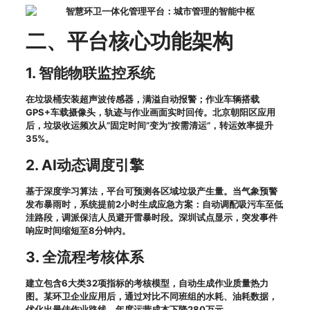
二、平台核心功能架构
1. 智能物联监控系统
在垃圾桶安装超声波传感器，满溢自动报警；作业车辆搭载
GPS+车载摄像头，轨迹与作业画面实时回传。北京朝阳区应用
后，垃圾收运频次从”固定时间”变为”按需清运”，转运效率提升
35%。
2. AI动态调度引擎
基于深度学习算法，平台可预测各区域垃圾产生量。当气象预警
发布暴雨时，系统提前2小时生成应急方案：自动调配吸污车至低
洼路段，调派保洁人员避开雷暴时段。深圳试点显示，突发事件
响应时间缩短至8分钟内。
3. 全流程考核体系
建立包含6大类32项指标的考核模型，自动生成作业质量热力
图。某环卫企业应用后，通过对比不同班组的水耗、油耗数据，
优化出最佳作业路线，年度运营成本下降280万元。