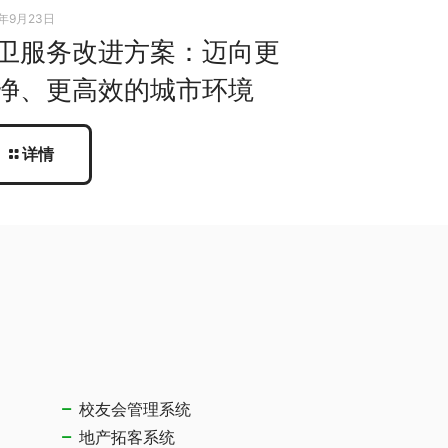
5年9月23日
卫服务改进方案：迈向更
净、更高效的城市环境
详情
校友会管理系统
地产拓客系统