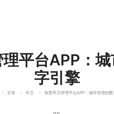
理平台APP：
字引擎
文章
环卫
智慧环卫管理平台APP：城市管理的数