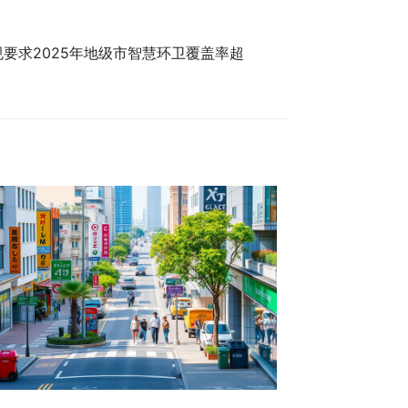
要求2025年地级市智慧环卫覆盖率超