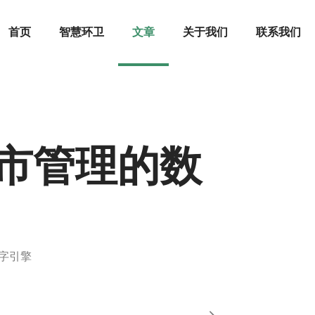
首页
智慧环卫
文章
关于我们
联系我们
城市管理的数
字引擎