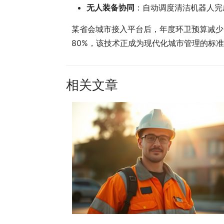
无人装备协同
：自动调度清洁机器人完
某省会城市接入平台后，年度环卫预算减少1
80%，该技术正成为现代化城市管理的标
相关文章