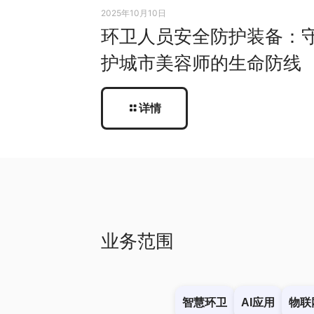
2025年10月10日
环卫人员安全防护装备：
护城市美容师的生命防线
详情
业务范围
智慧环卫
AI应用
物联