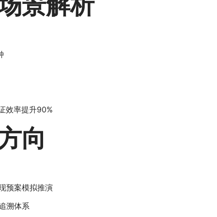
场景解析
钟
证效率提升90%
方向
现预案模拟推演
追溯体系